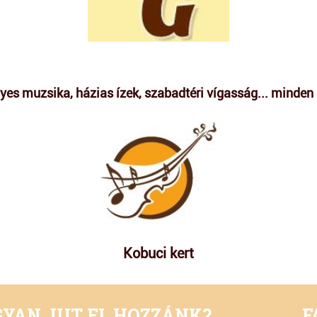
yes muzsika, házias ízek, szabadtéri vígasság... minden
Kobuci kert
YAN JUT EL HOZZÁNK?
F