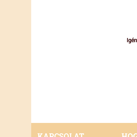
Igén
KAPCSOLAT
HOG