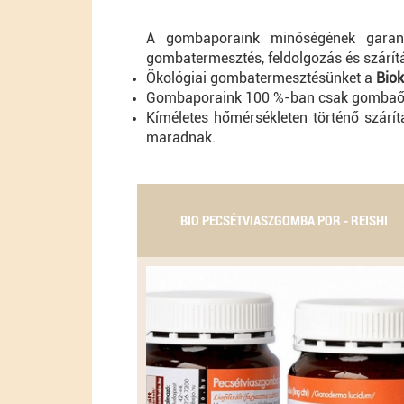
A gombaporaink minőségének garanc
gombatermesztés, feldolgozás és szárítá
Ökológiai gombatermesztésünket a
Bioko
Gombaporaink 100 %-ban csak gombaőrl
Kíméletes hőmérsékleten történő szárí
maradnak.
BIO PECSÉTVIASZGOMBA POR - REISHI