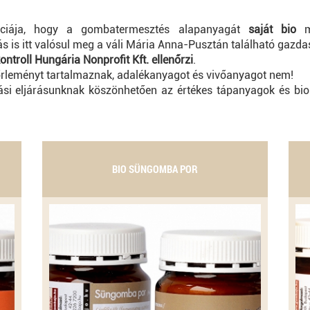
iája, hogy a gombatermesztés alapanyagát
saját bio
s is itt valósul meg a váli Mária Anna-Pusztán található gazd
ntroll Hungária Nonprofit Kft. ellenőrzi
.
eményt tartalmaznak, adalékanyagot és vivőanyagot nem!
tási eljárásunknak köszönhetően az értékes tápanyagok és b
BIO SÜNGOMBA POR