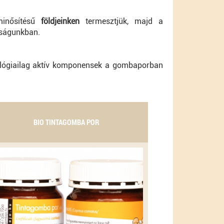
minősítésű
földjeinken
termesztjük, majd a
aságunkban.
iológiailag aktív komponensek a gombaporban
BIO TINTAGOMBA POR