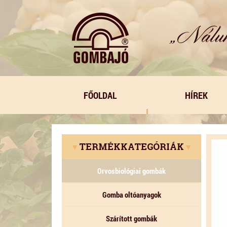
FŐOLDAL
HÍREK
▾
TERMÉKKATEGÓRIÁK
▾
Orvosbiológiai gombák
Gomba oltóanyagok
Szárított gombák