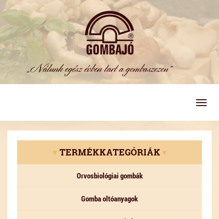
Togg
navig
▾
TERMÉKKATEGÓRIÁK
▾
Orvosbiológiai gombák
Gomba oltóanyagok