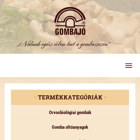
Togg
navig
▾
TERMÉKKATEGÓRIÁK
▾
Orvosbiológiai gombák
Gomba oltóanyagok