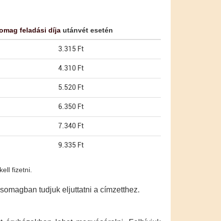
omag feladási díja
utánvét esetén
3.315 Ft
4.310 Ft
5.520 Ft
6.350 Ft
7.340 Ft
9.335 Ft
ll fizetni.
omagban tudjuk eljuttatni a címzetthez.