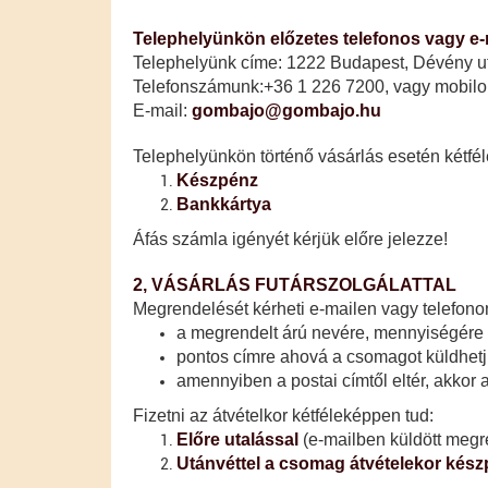
Telephelyünkön előzetes telefonos vagy e-m
Telephelyünk címe: 1222 Budapest, Dévény utca 
Telefonszámunk:
+36 1 226 7200, vagy mobil
E-mail:
gombajo@gombajo.hu
Telephelyünkön történő vásárlás esetén kétfél
Készpénz
Bankkártya
​Áfás számla igényét kérjük előre jelezze!
2, VÁSÁRLÁS FUTÁRSZOLGÁLATTAL
Megrendelését kérheti e-mailen vagy telefonon
a megrendelt árú nevére, mennyiségére
pontos címre ahová a csomagot küldhetjük
amennyiben a postai címtől eltér, akkor
​Fizetni az átvételkor kétféleképpen tud:
Előre utalással
(e-mailben küldött megr
Utánvéttel
a csomag átvételekor kész