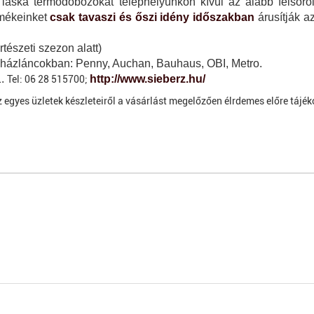
laska termődobozokat telephelyünkön kívül az alább felsorol
rmékeinket
csak tavaszi és őszi idény időszakban
árusítják a
rtészeti szezon alatt)
ruházláncokban: Penny, Auchan, Bauhaus, OBI, Metro.
1.
http://www.sieberz.hu/
Tel: 06 28 515700;
z egyes üzletek készleteiről a vásárlást megelőzően élrdemes előre tájék