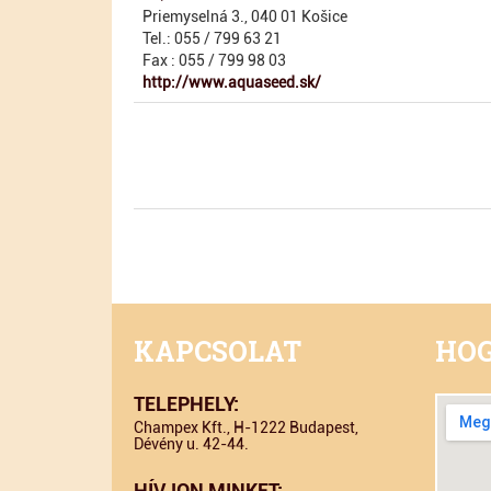
Priemyselná 3., 040 01 Košice
Tel.: 055 / 799 63 21
Fax : 055 / 799 98 03
http://www.aquaseed.sk/
KAPCSOLAT
HOG
TELEPHELY:
Champex Kft., H-1222 Budapest,
Dévény u. 42-44.
HÍVJON MINKET: