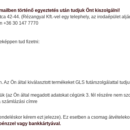
ailben történő egyeztetés után tudjuk Önt kiszolgálni!
42-44. (Rézangyal Kft.-vel egy telephely, az irodaépület aljánál
on
+36 30 147 7770
eképpen tud fizetni:
. Az Ön által kiválasztott termékeket GLS futárszolgálattal tud
 (az Ön által megadott adatokat cégünk 3. fél részére nem szol
 a számlázási címre
endeléskor kérem ezt jelezze). Ez esetben a csomag átvételekor 
pénzzel vagy bankkártyával.