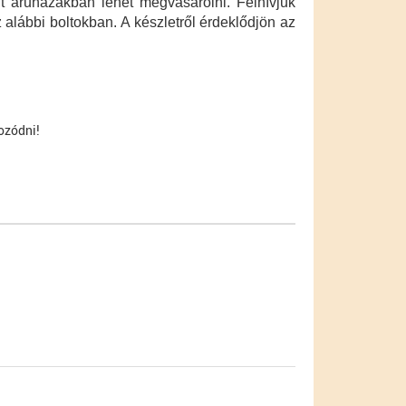
t áruházakban lehet megvásárolni. Felhívjuk
z alábbi boltokban. A készletről érdeklődjön az
ozódni!