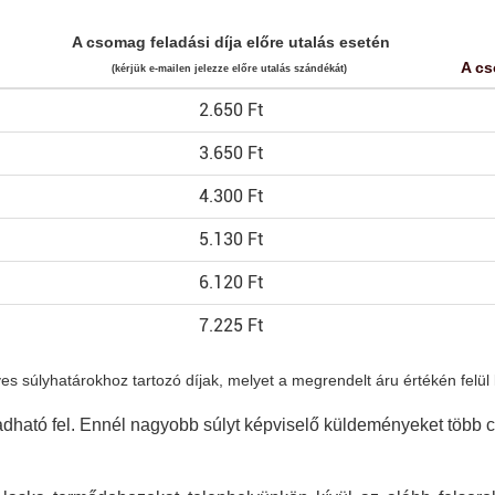
A csomag feladási díja előre utalás esetén
A cs
(kérjük e-mailen jelezze előre utalás szándékát)
2.650 Ft
3.650 Ft
4.300 Ft
5.130 Ft
6.120 Ft
7.225 Ft
 súlyhatárokhoz tartozó díjak, melyet a megrendelt áru értékén felül ke
ható fel. Ennél nagyobb súlyt képviselő küldeményeket több cs