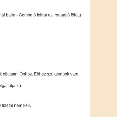
 balra - Gombajó felirat az irodaajtó fölött)
juk eljuttatni Önhöz. Ehhez szükségünk van:
gáltatja ki)
fizetni nem kell.