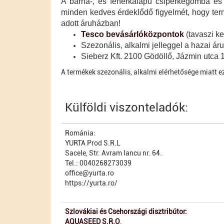
A barna-, és fehérkalapú csiperkegomba és 
minden kedves érdeklődő figyelmét, hogy te
adott áruházban!
Tesco bevásárlóközpontok
(tavaszi ke
Szezonális, alkalmi jelleggel a hazai á
Sieberz Kft. 2100 Gödöllő, Jázmin utca 
A termékek szezonális, alkalmi elérhetősége miatt e
Külföldi viszonteladók:
Románia:
YURTA Prod S.R.L
Sacele, Str. Avram Iancu nr. 64.
Tel.: 0040268273039
office@yurta.ro
https://yurta.ro/
Szlovákiai és Csehországi disztribútor:
AQUASEED S.R.O
.