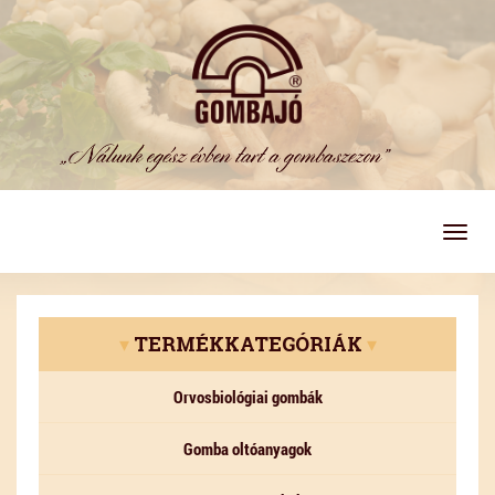
Togg
navig
▾
TERMÉKKATEGÓRIÁK
▾
Orvosbiológiai gombák
Gomba oltóanyagok