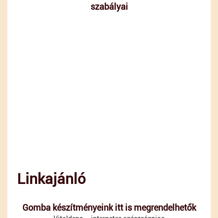
szabályai
Linkajánló
Gomba készítményeink itt is megrendelhetők