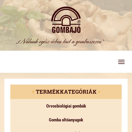
Togg
navig
▾
TERMÉKKATEGÓRIÁK
▾
Orvosbiológiai gombák
Gomba oltóanyagok