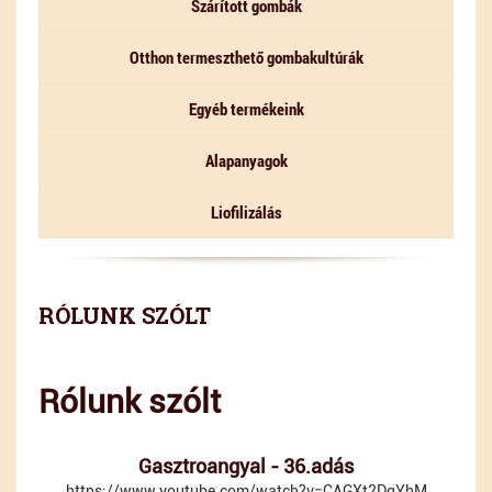
Szárított gombák
Otthon termeszthető gombakultúrák
Egyéb termékeink
Alapanyagok
Liofilizálás
RÓLUNK SZÓLT
Rólunk szólt
Gasztroangyal - 36.adás
https://www.youtube.com/watch?v=CAGXt2DqYhM