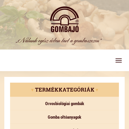
Togg
navig
▾
TERMÉKKATEGÓRIÁK
▾
Orvosbiológiai gombák
Gomba oltóanyagok