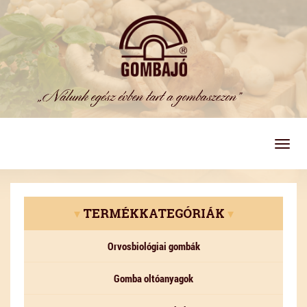
Togg
navig
▾
TERMÉKKATEGÓRIÁK
▾
Orvosbiológiai gombák
Gomba oltóanyagok