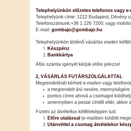
Telephelyünkön előzetes telefonos vagy e-m
Telephelyünk címe: 1222 Budapest, Dévény utca 
Telefonszámunk:
+36 1 226 7200, vagy mobil
E-mail:
gombajo@gombajo.hu
Telephelyünkön történő vásárlás esetén kétfél
Készpénz
Bankkártya
​Áfás számla igényét kérjük előre jelezze!
2, VÁSÁRLÁS FUTÁRSZOLGÁLATTAL
Megrendelését kérheti e-mailen vagy telefonon
a megrendelt árú nevére, mennyiségére
pontos címre ahová a csomagot küldhetjük
amennyiben a postai címtől eltér, akkor
​Fizetni az átvételkor kétféleképpen tud:
Előre utalással
(e-mailben küldött megr
Utánvéttel
a csomag átvételekor kész