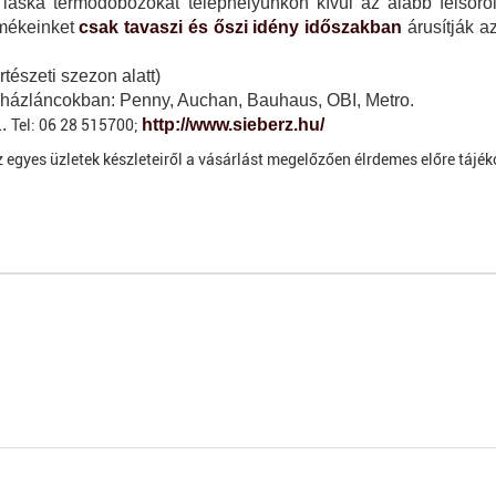
laska termődobozokat telephelyünkön kívül az alább felsorol
rmékeinket
csak tavaszi és őszi idény időszakban
árusítják a
rtészeti szezon alatt)
ruházláncokban: Penny, Auchan, Bauhaus, OBI, Metro.
1.
http://www.sieberz.hu/
Tel: 06 28 515700;
z egyes üzletek készleteiről a vásárlást megelőzően élrdemes előre tájék