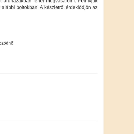
t áruházakban lehet megvásárolni. Felhívjuk
z alábbi boltokban. A készletről érdeklődjön az
ozódni!