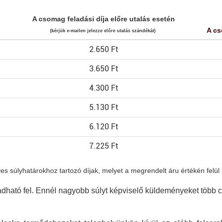
A csomag feladási díja előre utalás esetén
A cs
(kérjük e-mailen jelezze előre utalás szándékát)
2.650 Ft
3.650 Ft
4.300 Ft
5.130 Ft
6.120 Ft
7.225 Ft
 súlyhatárokhoz tartozó díjak, melyet a megrendelt áru értékén felül ke
ható fel. Ennél nagyobb súlyt képviselő küldeményeket több cs