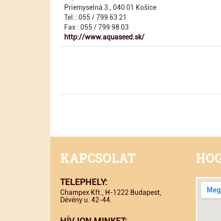
Priemyselná 3., 040 01 Košice
Tel.: 055 / 799 63 21
Fax : 055 / 799 98 03
http://www.aquaseed.sk/
KAPCSOLAT
HOG
TELEPHELY:
Champex Kft., H-1222 Budapest,
Dévény u. 42-44.
HÍVJON MINKET: