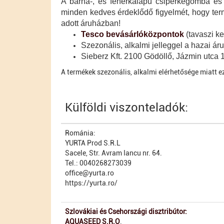
A barna-, és fehérkalapú csiperkegomba és 
minden kedves érdeklődő figyelmét, hogy te
adott áruházban!
Tesco bevásárlóközpontok
(tavaszi ke
Szezonális, alkalmi jelleggel a hazai á
Sieberz Kft. 2100 Gödöllő, Jázmin utca 
A termékek szezonális, alkalmi elérhetősége miatt e
Külföldi viszonteladók:
Románia:
YURTA Prod S.R.L
Sacele, Str. Avram Iancu nr. 64.
Tel.: 0040268273039
office@yurta.ro
https://yurta.ro/
Szlovákiai és Csehországi disztribútor:
AQUASEED S.R.O
.