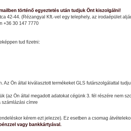
ailben történő egyeztetés után tudjuk Önt kiszolgálni!
42-44. (Rézangyal Kft.-vel egy telephely, az irodaépület aljánál
on
+36 30 147 7770
eképpen tud fizetni:
. Az Ön által kiválasztott termékeket GLS futárszolgálattal tud
 (az Ön által megadott adatokat cégünk 3. fél részére nem szol
 a számlázási címre
endeléskor kérem ezt jelezze). Ez esetben a csomag átvételekor 
pénzzel vagy bankkártyával.