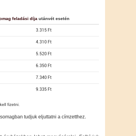
omag feladási díja
utánvét esetén
3.315 Ft
4.310 Ft
5.520 Ft
6.350 Ft
7.340 Ft
9.335 Ft
ll fizetni.
omagban tudjuk eljuttatni a címzetthez.