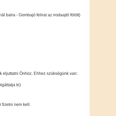
 balra - Gombajó felirat az irodaajtó fölött)
juk eljuttatni Önhöz. Ehhez szükségünk van:
gáltatja ki)
fizetni nem kell.