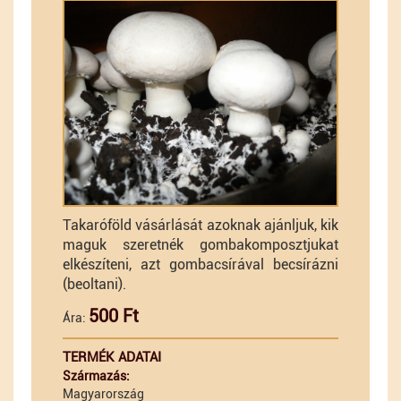
Takaróföld vásárlását azoknak ajánljuk, kik
maguk szeretnék gombakomposztjukat
elkészíteni, azt gombacsírával becsírázni
(beoltani).
500 Ft
Ára:
TERMÉK ADATAI
Származás:
Magyarország