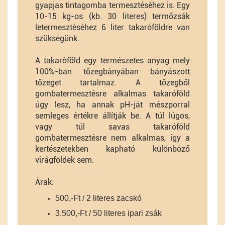
gyapjas tintagomba termesztéséhez is. Egy
10-15 kg-os (kb. 30 literes) termőzsák
letermesztéséhez 6 liter takaróföldre van
szükségünk.
A takaróföld egy természetes anyag mely
100%-ban tőzegbányában bányászott
tőzeget tartalmaz. A tőzegből
gombatermesztésre alkalmas takaróföld
úgy lesz, ha annak pH-ját mészporral
semleges értékre állítják be. A túl lúgos,
vagy túl savas takaróföld
gombatermesztésre nem alkalmas, így a
kertészetekben kapható különböző
virágföldek sem.
Árak:
500,-Ft / 2 literes zacskó
3.500,-Ft / 50 literes ipari zsák