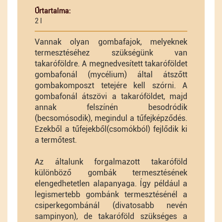
Űrtartalma:
2 l
Vannak olyan gombafajok, melyeknek
termesztéséhez szükségünk van
takaróföldre. A megnedvesített takaróföldet
gombafonál (mycélium) által átszőtt
gombakomposzt tetejére kell szórni. A
gombafonál átszövi a takaróföldet, majd
annak felszínén besodródik
(becsomósodik), megindul a tűfejképződés.
Ezekből a tűfejekből(csomókból) fejlődik ki
a termőtest.
Az általunk forgalmazott takaróföld
különböző gombák termesztésének
elengedhetetlen alapanyaga. Így például a
legismertebb gombánk termesztésénél a
csiperkegombánál (divatosabb nevén
sampinyon), de takaróföld szükséges a