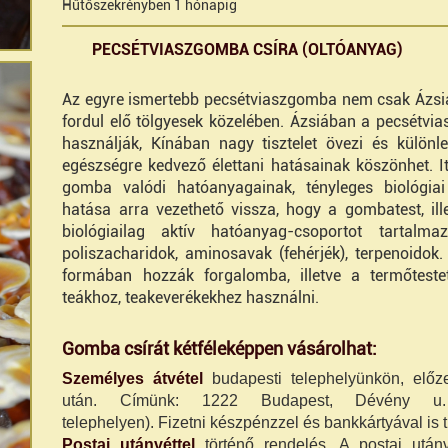
Hűtőszekrényben 1 hónapig
PECSÉTVIASZGOMBA CSÍRA (OLTÓANYAG)
Az egyre ismertebb pecsétviaszgomba nem csak Ázsi
fordul elő tölgyesek közelében. Ázsiában a pecsétvi
használják, Kínában nagy tisztelet övezi és különl
egészségre kedvező élettani hatásainak köszönhet. It
gomba valódi hatóanyagainak, tényleges biológiai 
hatása arra vezethető vissza, hogy a gombatest, ill
biológiailag aktív hatóanyag-csoportot tartalm
poliszacharidok, aminosavak (fehérjék), terpenoidok
formában hozzák forgalomba, illetve a termőtestet 
teákhoz, teakeverékekhez használni.
Gomba csírát kétféleképpen vásárolhat:
Személyes átvétel
budapesti telephelyünkön, előz
után. Címünk: 1222 Budapest, Dévény u. 
telephelyen). Fizetni
készpénzzel és bankkártyával is t
Postai utánvéttel
történő rendelés. A postai után