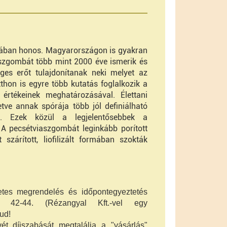
ában honos. Magyarországon is gyakran
aszgombát több mint 2000 éve ismerik és
eges erőt tulajdonítanak neki melyet az
thon is egyre több kutatás foglalkozik a
értékeinek meghatározásával. Élettani
etve annak spórája több jól definiálható
az. Ezek közül a legjelentősebbek a
. A pecsétviaszgombát leginkább porított
szárított, liofilizált formában szokták
etes megrendelés és időpontegyeztetés
42-44. (Rézangyal Kft.-vel egy
ud!
vét díjszabását megtalálja a "vásárlás"