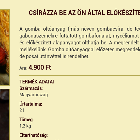
CSÍRÁZZA BE AZ ÖN ÁLTAL ELŐKÉSZÍ
A gomba oltóanyag (más néven gombacsíra, de tév
gabonaszemekre futtatott gombafonalat, mycéliumot t
és előkészített alapanyagot olthatja be. A megrendelt
mellékelünk. Gomba oltóanyaggal előzetes megrendelés
de posai utánvéttel is rendelhet.
4.900 Ft
Ára:
TERMÉK ADATAI
Származás:
Magyarország
Űrtartalma:
2 l
Tömeg:
1,2 kg
Eltarthatóság: