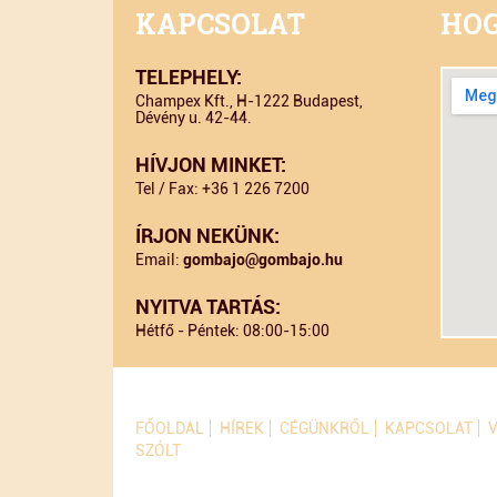
KAPCSOLAT
HOG
TELEPHELY:
Champex Kft., H-1222 Budapest,
Dévény u. 42-44.
HÍVJON MINKET:
Tel / Fax: +36 1 226 7200
ÍRJON NEKÜNK:
Email:
gombajo@gombajo.hu
NYITVA TARTÁS:
Hétfő - Péntek: 08:00-15:00
FŐOLDAL
HÍREK
CÉGÜNKRŐL
KAPCSOLAT
SZÓLT