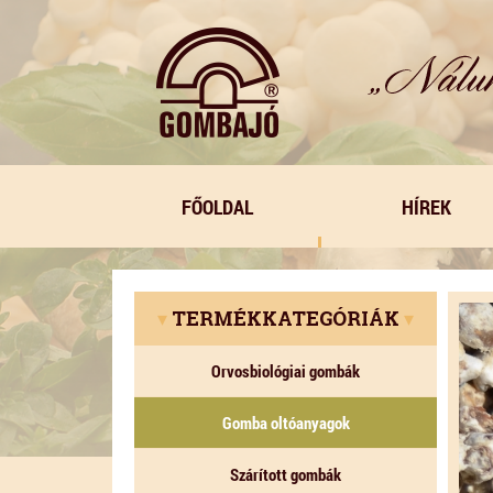
FŐOLDAL
HÍREK
▾
TERMÉKKATEGÓRIÁK
▾
Orvosbiológiai gombák
Gomba oltóanyagok
Szárított gombák