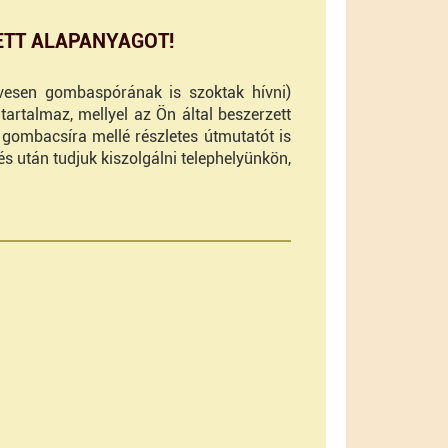
TETT ALAPANYAGOT!
esen gombaspórának is szoktak hívni)
artalmaz, mellyel az Ön által beszerzett
 gombacsíra mellé részletes útmutatót is
 után tudjuk kiszolgálni telephelyünkön,