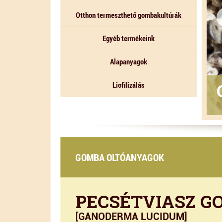
Otthon termeszthető gombakultúrák
Egyéb termékeink
Alapanyagok
MBÁK
Liofilizálás
GOMBA OLTÓANYAGOK
PECSÉTVIASZ G
[GANODERMA LUCIDUM]