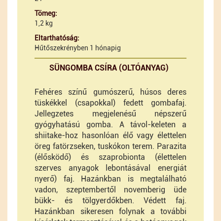
Tömeg:
1,2 kg
Eltarthatóság:
Hűtőszekrényben 1 hónapig
SÜNGOMBA CSÍRA (OLTÓANYAG)
Fehéres színű gumószerű, húsos deres
tüskékkel (csapokkal) fedett gombafaj.
Jellegzetes megjelenésű népszerű
gyógyhatású gomba. A távol-keleten a
shiitake-hoz hasonlóan élő vagy élettelen
öreg fatörzseken, tuskókon terem. Parazita
(élősködő) és szaprobionta (élettelen
szerves anyagok lebontásával energiát
nyerő) faj. Hazánkban is megtalálható
vadon, szeptembertől novemberig üde
bükk- és tölgyerdőkben. Védett faj.
Hazánkban sikeresen folynak a további