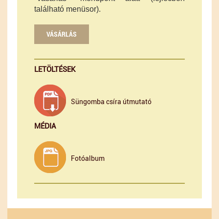
található menüsor).
VÁSÁRLÁS
LETÖLTÉSEK
Süngomba csíra útmutató
MÉDIA
Fotóalbum