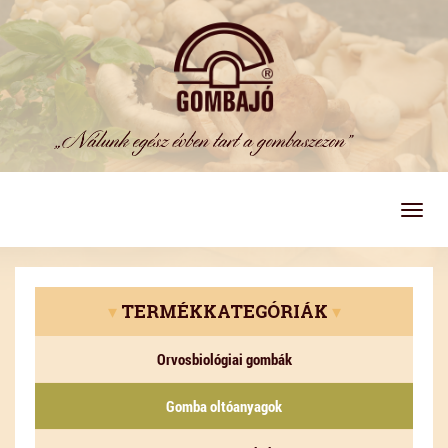
Togg
navig
▾
TERMÉKKATEGÓRIÁK
▾
Orvosbiológiai gombák
Gomba oltóanyagok