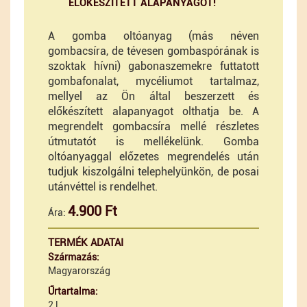
ELŐKÉSZÍTETT ALAPANYAGOT!
A gomba oltóanyag (más néven
gombacsíra, de tévesen gombaspórának is
szoktak hívni) gabonaszemekre futtatott
gombafonalat, mycéliumot tartalmaz,
mellyel az Ön által beszerzett és
előkészített alapanyagot olthatja be. A
megrendelt gombacsíra mellé részletes
útmutatót is mellékelünk. Gomba
oltóanyaggal előzetes megrendelés után
tudjuk kiszolgálni telephelyünkön, de posai
utánvéttel is rendelhet.
4.900 Ft
Ára:
TERMÉK ADATAI
Származás:
Magyarország
Űrtartalma:
2 l