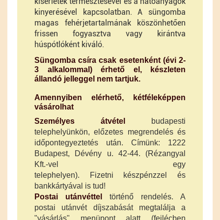
kísérletek termesztésével és a hatóanyagok
kinyerésével kapcsolatban. A süngomba
magas fehérjetartalmának köszönhetően
frissen fogyasztva vagy kirántva
húspótlóként kiváló.
Süngomba csíra csak esetenként (évi 2-
3 alkalommal) érhető el, készleten
állandó jelleggel nem tartjuk.
Amennyiben elérhető, kétféleképpen
vásárolhat
Személyes átvétel
budapesti
telephelyünkön, előzetes megrendelés és
időpontegyeztetés után. Címünk: 1222
Budapest, Dévény u. 42-44. (Rézangyal
Kft.-vel egy
telephelyen).
Fizetni
készpénzzel és
bankkártyával is tud!
Postai utánvéttel
történő rendelés. A
postai utánvét díjszabását megtalálja a
"vásárlás" menüpont alatt (fejlécben