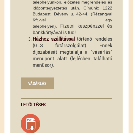
telephelyünkön, előzetes megrendelés és
időpontegyeztetés után. Címünk: 1222
Budapest, Dévény u. 42-44. (Rézangyal
Kft.-vel egy
Fizetni
készpénzzel és
telephelyen).
bankkártyával is tud!
Házhoz szállítással
történő rendelés
(GLS futárszolgálat). Ennek
díjszabását megtalálja a "vásárlás"
menüpont alatt (fejlécben található
menüsor).
VÁSÁRLÁS
LETÖLTÉSEK