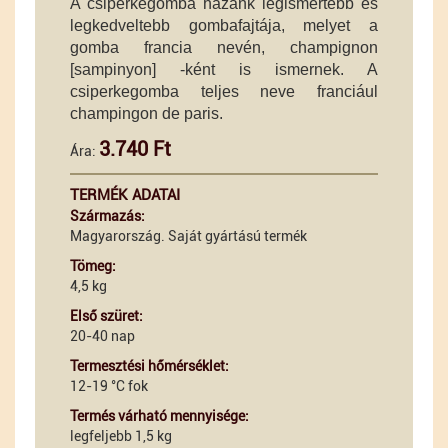
A csiperkegomba hazánk legismertebb és
legkedveltebb gombafajtája, melyet a
gomba francia nevén, champignon
[sampinyon] -ként is ismernek. A
csiperkegomba teljes neve franciául
champingon de paris.
3.740 Ft
Ára:
TERMÉK ADATAI
Származás:
Magyarország. Saját gyártású termék
Tömeg:
4,5 kg
Első szüret:
20-40 nap
Termesztési hőmérséklet:
12-19 °C fok
Termés várható mennyisége:
legfeljebb 1,5 kg