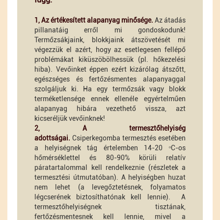
1, Az értékesített alapanyag minősége.
Az átadás
pillanatáig erről mi gondoskodunk!
Termőzsákjaink, blokkjaink átszövetését mi
végezzük el azért, hogy az esetlegesen fellépő
problémákat kiküszöbölhessük (pl. hőkezelési
hiba). Vevőinket éppen ezért kizárólag átszőtt,
egészséges és fertőzésmentes alapanyaggal
szolgáljuk ki. Ha egy termőzsák vagy blokk
terméketlensége ennek ellenéle egyértelműen
alapanyag hibára vezethető vissza, azt
kicseréljük vevőinknek!
2, A termesztőhelyiség
adottságai.
Csiperkegomba termesztés esetében
a helyiségnek tág értelemben 14-20 ᵒC-os
hőmérséklettel és 80-90% körüli relatív
páratartalommal kell rendelkeznie (részletek a
termesztési útmutatóban). A helyiségben huzat
nem lehet (a levegőztetésnek, folyamatos
légcserének biztosíthatónak kell lennie). A
termesztőhelyiségnek tisztának,
fertőzésmentesnek kell lennie, mivel a