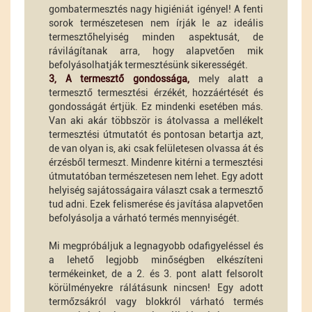
gombatermesztés nagy higiéniát igényel! A fenti
sorok természetesen nem írják le az ideális
termesztőhelyiség minden aspektusát, de
rávilágítanak arra, hogy alapvetően mik
befolyásolhatják termesztésünk sikerességét.
3, A termesztő gondossága,
mely alatt a
termesztő termesztési érzékét, hozzáértését és
gondosságát értjük. Ez mindenki esetében más.
Van aki akár többször is átolvassa a mellékelt
termesztési útmutatót és pontosan betartja azt,
de van olyan is, aki csak felületesen olvassa át és
érzésből termeszt. Mindenre kitérni a termesztési
útmutatóban természetesen nem lehet. Egy adott
helyiség sajátosságaira választ csak a termesztő
tud adni. Ezek felismerése és javítása alapvetően
befolyásolja a várható termés mennyiségét.
Mi megpróbáljuk a legnagyobb odafigyeléssel és
a lehető legjobb minőségben elkészíteni
termékeinket, de a 2. és 3. pont alatt felsorolt
körülményekre rálátásunk nincsen! Egy adott
termőzsákról vagy blokkról várható termés