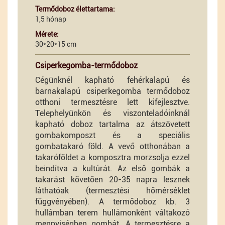
Termődoboz élettartama:
1,5 hónap
Mérete:
30*20*15 cm
Csiperkegomba-termődoboz
Cégünknél kapható fehérkalapú és
barnakalapú csiperkegomba termődoboz
otthoni termesztésre lett kifejlesztve.
Telephelyünkön és viszonteladóinknál
kapható doboz tartalma az átszövetett
gombakomposzt és a speciális
gombatakaró föld. A vevő otthonában a
takaróföldet a komposztra morzsolja ezzel
beindítva a kultúrát. Az első gombák a
takarást követően 20-35 napra lesznek
láthatóak (termesztési hőmérséklet
függvényében). A termődoboz kb. 3
hullámban terem hullámonként váltakozó
mennyiségben gombát. A termesztésre a