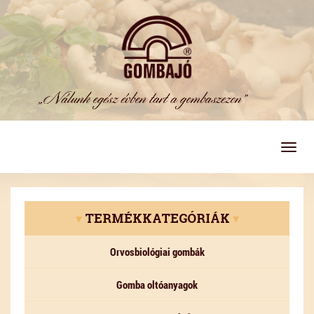
Togg
navig
▾
TERMÉKKATEGÓRIÁK
▾
Orvosbiológiai gombák
Gomba oltóanyagok