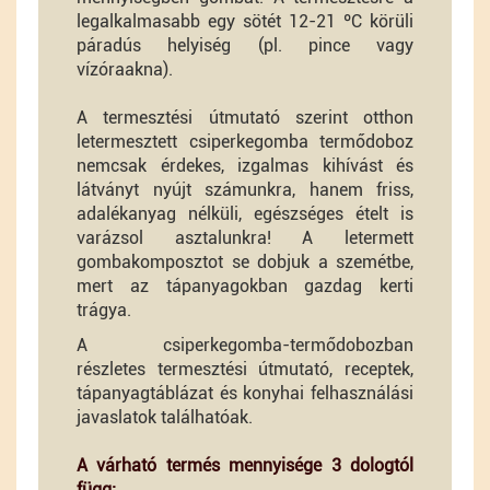
legalkalmasabb egy sötét 12-21 ºC körüli
páradús helyiség (pl. pince vagy
vízóraakna).
A termesztési útmutató szerint otthon
letermesztett csiperkegomba termődoboz
nemcsak érdekes, izgalmas kihívást és
látványt nyújt számunkra, hanem friss,
adalékanyag nélküli, egészséges ételt is
varázsol asztalunkra! A letermett
gombakomposztot se dobjuk a szemétbe,
mert az tápanyagokban gazdag kerti
trágya.
A csiperkegomba-termődobozban
részletes termesztési útmutató, receptek,
tápanyagtáblázat és konyhai felhasználási
javaslatok találhatóak.
A várható termés mennyisége 3 dologtól
függ: