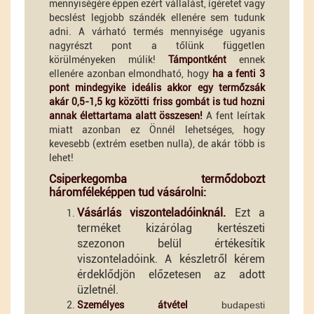
mennyiségére éppen ezért vállalást, ígéretet vagy
becslést legjobb szándék ellenére sem tudunk
adni. A várható termés mennyisége ugyanis
nagyrészt pont a tőlünk független
körülményeken múlik!
Támpontként
ennek
ellenére azonban elmondható, hogy
ha a fenti 3
pont mindegyike ideális akkor egy termőzsák
akár 0,5-1,5 kg közötti friss gombát is tud hozni
annak élettartama alatt összesen!
A fent leírtak
miatt azonban ez Önnél lehetséges, hogy
kevesebb (extrém esetben nulla), de akár több is
lehet!
Csiperkegomba termődobozt
háromféleképpen tud vásárolni:
Vásárlás viszonteladóinknál.
Ezt a
terméket kizárólag kertészeti
szezonon belül értékesítik
viszonteladóink. A készletről kérem
érdeklődjön előzetesen az adott
üzletnél.
Személyes átvétel
budapesti