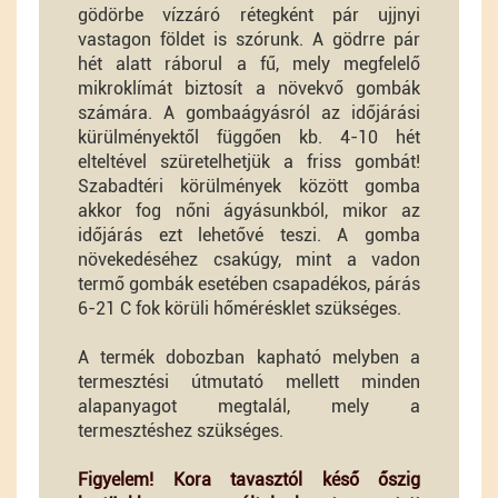
gödörbe vízzáró rétegként pár ujjnyi
vastagon földet is szórunk. A gödrre pár
hét alatt ráborul a fű, mely megfelelő
mikroklímát biztosít a növekvő gombák
számára. A gombaágyásról az időjárási
kürülményektől függően kb. 4-10 hét
elteltével szüretelhetjük a friss gombát!
Szabadtéri körülmények között gomba
akkor fog nőni ágyásunkból, mikor az
időjárás ezt lehetővé teszi. A gomba
növekedéséhez csakúgy, mint a vadon
termő gombák esetében csapadékos, párás
6-21 C fok körüli hőmérésklet szükséges.
A termék dobozban kapható melyben a
termesztési útmutató mellett minden
alapanyagot megtalál, mely a
termesztéshez szükséges.
Figyelem! Kora tavasztól késő őszig