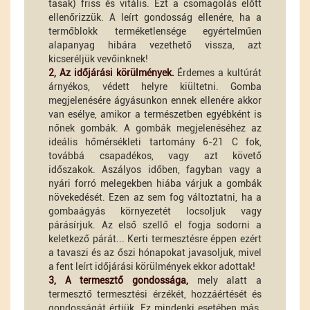
tasak) friss és vitális. Ezt a csomagolás előtt
ellenőrizzük. A leírt gondosság ellenére, ha a
termőblokk terméketlensége egyértelműen
alapanyag hibára vezethető vissza, azt
kicseréljük vevőinknek!
2, Az időjárási körülmények.
Érdemes a kultúrát
árnyékos, védett helyre kiültetni. Gomba
megjelenésére ágyásunkon ennek ellenére akkor
van esélye, amikor a természetben egyébként is
nőnek gombák. A gombák megjelenéséhez az
ideális hőmérsékleti tartomány 6-21 C fok,
továbbá csapadékos, vagy azt követő
időszakok. Aszályos időben, fagyban vagy a
nyári forró melegekben hiába várjuk a gombák
növekedését. Ezen az sem fog változtatni, ha a
gombaágyás környezetét locsoljuk vagy
párásírjuk. Az első szellő el fogja sodorni a
keletkező párát... Kerti termesztésre éppen ezért
a tavaszi és az őszi hónapokat javasoljuk, mivel
a fent leírt időjárási körülmények ekkor adottak!
3, A termesztő gondossága,
mely alatt a
termesztő termesztési érzékét, hozzáértését és
gondosságát értjük. Ez mindenki esetében más.