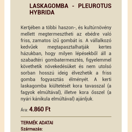
LASKAGOMBA - PLEUROTUS
HYBRIDA
Kertjében a többi haszon-, és kultúrnövény
mellett megtermesztheti az ebédre való
friss, zamatos ízű gombát is. A vállalkozó
kedvűek megtapasztalhatják kertes
házukban, hogy milyen lépésekből áll a
szabadtéri gombatermesztés, figyelemmel
követhetik növekedésüket és nem utolsó
sorban hosszú ideig élvezhetik a friss
gomba fogyasztás élményét. A kerti
laskagomba kiültetését kora tavasszal (a
fagyok elmúltával), illetve kora ősszel (a
nyári kánikula elmúltával) ajánljuk.
4.860 Ft
Ára:
TERMÉK ADATAI
Származás: