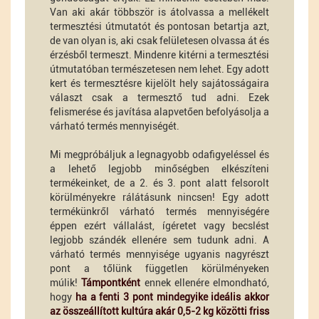
Van aki akár többször is átolvassa a mellékelt
termesztési útmutatót és pontosan betartja azt,
de van olyan is, aki csak felületesen olvassa át és
érzésből termeszt. Mindenre kitérni a termesztési
útmutatóban természetesen nem lehet. Egy adott
kert és termesztésre kijelölt hely sajátosságaira
választ csak a termesztő tud adni. Ezek
felismerése és javítása alapvetően befolyásolja a
várható termés mennyiségét.
Mi megpróbáljuk a legnagyobb odafigyeléssel és
a lehető legjobb minőségben elkészíteni
termékeinket, de a 2. és 3. pont alatt felsorolt
körülményekre rálátásunk nincsen! Egy adott
termékünkről várható termés mennyiségére
éppen ezért vállalást, ígéretet vagy becslést
legjobb szándék ellenére sem tudunk adni. A
várható termés mennyisége ugyanis nagyrészt
pont a tőlünk független körülményeken
múlik!
Támpontként
ennek ellenére elmondható,
hogy
ha a fenti 3 pont mindegyike ideális akkor
az összeállított kultúra akár 0,5-2 kg közötti friss