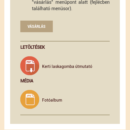
"vásárlás" menüpont alatt (fejlécben
található menüsor).
VÁSÁRLÁS
LETÖLTÉSEK
Kerti laskagomba útmutató
MÉDIA
Fotóalbum