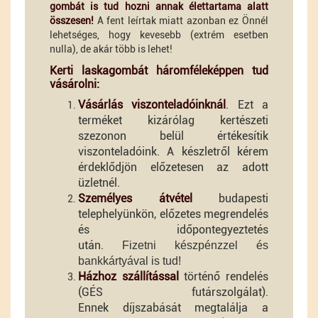
gombát is tud hozni annak élettartama alatt
összesen!
A fent leírtak miatt azonban ez Önnél
lehetséges, hogy kevesebb (extrém esetben
nulla), de akár több is lehet!
Kerti laskagombát háromféleképpen tud
vásárolni:
Vásárlás viszonteladóinknál
. Ezt a
terméket kizárólag kertészeti
szezonon belül értékesítik
viszonteladóink. A készletről kérem
érdeklődjön előzetesen az adott
üzletnél.
Személyes átvétel
budapesti
telephelyünkön, előzetes megrendelés
és időpontegyeztetés
után.
Fizetni
készpénzzel és
bankkártyával is tud!
Házhoz szállítással
történő rendelés
(GÉS futárszolgálat).
Ennek díjszabását megtalálja a