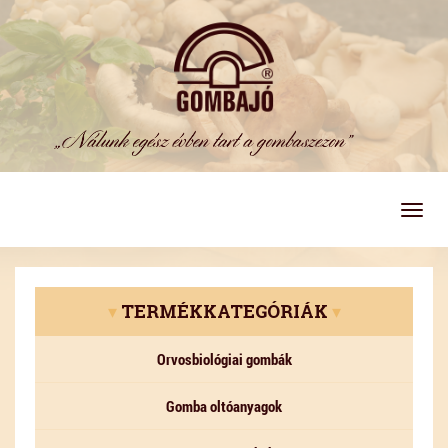
Togg
navig
▾
TERMÉKKATEGÓRIÁK
▾
Orvosbiológiai gombák
Gomba oltóanyagok