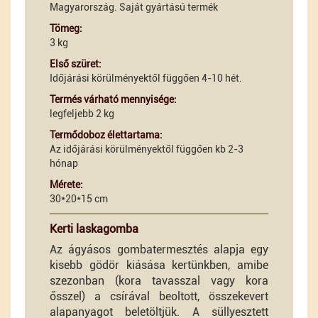
Magyarország. Saját gyártású termék
Tömeg:
3 kg
Első szüret:
Időjárási körülményektől függően 4-10 hét.
Termés várható mennyisége:
legfeljebb 2 kg
Termődoboz élettartama:
Az időjárási körülményektől függően kb 2-3
hónap
Mérete:
30*20*15 cm
Kerti laskagomba
Az ágyásos gombatermesztés alapja egy
kisebb gödör kiásása kertünkben, amibe
szezonban (kora tavasszal vagy kora
ősszel) a csírával beoltott, összekevert
alapanyagot beletöltjük. A süllyesztett