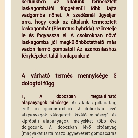
kertünkben az általunk termesztett
laskagombától függetlenül több fajta
vadgomba nőhet. A szedésnél ügyeljen
arra, hogy csak az általunk termesztett
laskagombát (Pleurotus hybrida) szüretelje
le és fogyassza el. A csokrokban növő
laskagomba jól megkülönböztethető más
vadon termő gombától! Az azonosításhoz
fényképeket talál honlapunkon!
A várható termés mennyisége 3
dologtól függ:
1, A dobozban megtalálható
alapanyagok minősége.
Az átadás pillanatáig
erről mi gondoskodunk! A dobozban lévő
alapanyagok válogatott, kiváló minőségű és
kipróbált alapanyagok, melyekket több éve
dolgozunk. A dobozban lévő oltóanyag
(magvakat tartalmazó úgynevezett gombacsírás