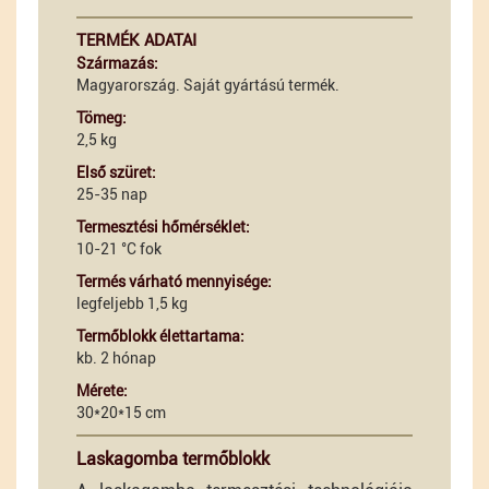
TERMÉK ADATAI
Származás:
Magyarország. Saját gyártású termék.
Tömeg:
2,5 kg
Első szüret:
25-35 nap
Termesztési hőmérséklet:
10-21 °C fok
Termés várható mennyisége:
legfeljebb 1,5 kg
Termőblokk élettartama:
kb. 2 hónap
Mérete:
30*20*15 cm
Laskagomba termőblokk