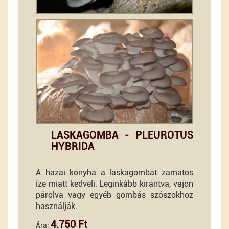
LASKAGOMBA - PLEUROTUS
HYBRIDA
A hazai konyha a laskagombát zamatos
íze miatt kedveli. Leginkább kirántva, vajon
párolva vagy egyéb gombás szószokhoz
használják.
4.750 Ft
Ára: