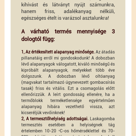
kihívást és látványt nyújt számunkra,
hanem friss, adalékanyag nélküli,
egészséges ételt is varázsol asztalunkra!
A várható termés mennyisége 3
dologtól függ:
1, Az értékesített alapanyag minősége.
Az átadás
pillanatáig erről mi gondoskodunk! A dobozban
lévő alapanyagok válogatott, kiváló minőségű és
kipróbált alapanyagok, melyekket több éve
dolgozunk. A dobozban lévő oltóanyag
(magvakat tartalmazó úgynevezett gombacsírás
tasak) friss és vitális. Ezt a csomagolás előtt
ellenőrizzük. A leírt gondosság ellenére, ha a
termőblokk terméketlensége egyértelműen
alapanyag hibára vezethető vissza, azt
kicseréljük vevőinknek!
2, A termesztőhelyiség adottságai.
Laskagomba
termesztés esetében a helyiségnek tág
értelemben 10-20 ᵒC-os hőmérséklettel és 70-