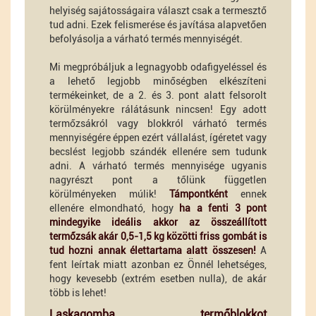
helyiség sajátosságaira választ csak a termesztő
tud adni. Ezek felismerése és javítása alapvetően
befolyásolja a várható termés mennyiségét.
Mi megpróbáljuk a legnagyobb odafigyeléssel és
a lehető legjobb minőségben elkészíteni
termékeinket, de a 2. és 3. pont alatt felsorolt
körülményekre rálátásunk nincsen! Egy adott
termőzsákról vagy blokkról várható termés
mennyiségére éppen ezért vállalást, ígéretet vagy
becslést legjobb szándék ellenére sem tudunk
adni. A várható termés mennyisége ugyanis
nagyrészt pont a tőlünk független
körülményeken múlik!
Támpontként
ennek
ellenére elmondható, hogy
ha a fenti 3 pont
mindegyike ideális akkor az összeállított
termőzsák akár 0,5-1,5 kg közötti friss gombát is
tud hozni annak élettartama alatt összesen!
A
fent leírtak miatt azonban ez Önnél lehetséges,
hogy kevesebb (extrém esetben nulla), de akár
több is lehet!
Laskagomba termőblokkot