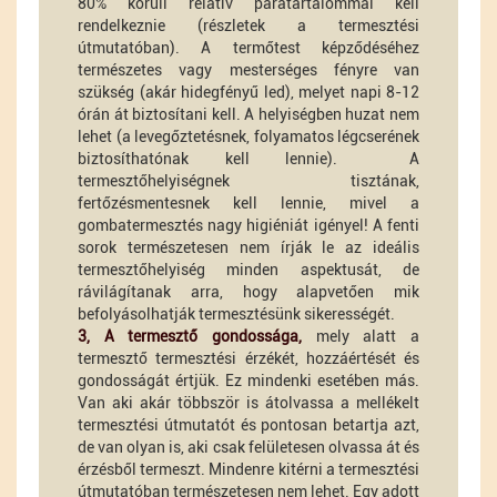
80% körüli relatív páratartalommal kell
rendelkeznie (részletek a termesztési
útmutatóban). A termőtest képződéséhez
természetes vagy mesterséges fényre van
szükség (akár hidegfényű led), melyet napi 8-12
órán át biztosítani kell. A helyiségben huzat nem
lehet (a levegőztetésnek, folyamatos légcserének
biztosíthatónak kell lennie). A
termesztőhelyiségnek tisztának,
fertőzésmentesnek kell lennie, mivel a
gombatermesztés nagy higiéniát igényel! A fenti
sorok természetesen nem írják le az ideális
termesztőhelyiség minden aspektusát, de
rávilágítanak arra, hogy alapvetően mik
befolyásolhatják termesztésünk sikerességét.
3, A termesztő gondossága,
mely alatt a
termesztő termesztési érzékét, hozzáértését és
gondosságát értjük. Ez mindenki esetében más.
Van aki akár többször is átolvassa a mellékelt
termesztési útmutatót és pontosan betartja azt,
de van olyan is, aki csak felületesen olvassa át és
érzésből termeszt. Mindenre kitérni a termesztési
útmutatóban természetesen nem lehet. Egy adott