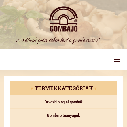
Togg
navig
▾
TERMÉKKATEGÓRIÁK
▾
Orvosbiológiai gombák
Gomba oltóanyagok