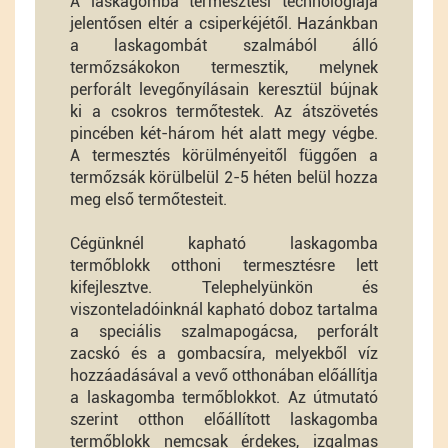
A laskagomba termesztési technológiája
jelentősen eltér a csiperkéjétől. Hazánkban
a laskagombát szalmából álló
termőzsákokon termesztik, melynek
perforált levegőnyílásain keresztül bújnak
ki a csokros termőtestek. Az átszövetés
pincében két-három hét alatt megy végbe.
A termesztés körülményeitől függően a
termőzsák körülbelül 2-5 héten belül hozza
meg első termőtesteit.
Cégünknél kapható laskagomba
termőblokk otthoni termesztésre lett
kifejlesztve. Telephelyünkön és
viszonteladóinknál kapható doboz tartalma
a speciális szalmapogácsa, perforált
zacskó és a gombacsíra, melyekből víz
hozzáadásával a vevő otthonában előállítja
a laskagomba termőblokkot. Az útmutató
szerint otthon előállított laskagomba
termőblokk nemcsak érdekes, izgalmas