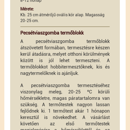
8-12 hónap
Mérete:
Kb. 25 cm átmérőjű ovális kör alap. Magasság
20-25 cm.
Pecsétviaszgomba termőblokk
A pecsétviaszgomba termőblokk
átszövetett formában, termesztésre készen
kerül átadásra, melyet otthoni körülmények
között is jól lehet termeszteni. A
termőblokkot hobbitermesztőknek, kis és
nagytermelőknek is ajánljuk.
A pecsétviaszgomba termesztéséhez
viszonylag meleg, 20-25 ºC körüli
hőmérsékletre, magas páratartalomra van
szükség. A termőtestek nagyon lassan
fejlődnek ki. 1 termőtest akár 1 hónapon
keresztül is növekedhet. A vásárlást
követően az első termőtestek