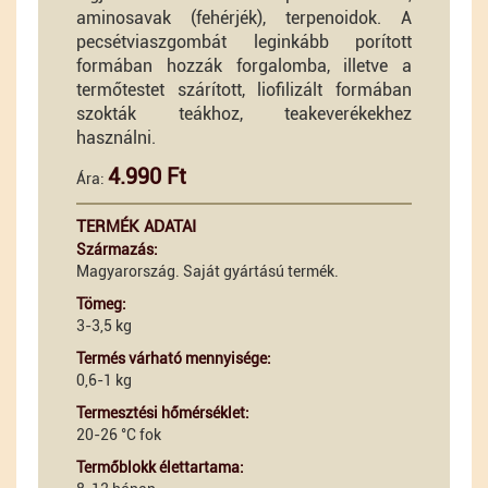
aminosavak (fehérjék), terpenoidok. A
pecsétviaszgombát leginkább porított
formában hozzák forgalomba, illetve a
termőtestet szárított, liofilizált formában
szokták teákhoz, teakeverékekhez
használni.
4.990 Ft
Ára:
TERMÉK ADATAI
Származás:
Magyarország. Saját gyártású termék.
Tömeg:
3-3,5 kg
Termés várható mennyisége:
0,6-1 kg
Termesztési hőmérséklet:
20-26 °C fok
Termőblokk élettartama: