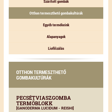
Szárított gombák
Otthon termeszthető gombakultúrák
Egyéb termékeink
Alapanyagok
Liofilizálás
OTTHON TERMESZTHETŐ
GOMBAKULTÚRÁK
PECSÉTVIASZGOMBA
TERMŐBLOKK
[GANODERMA LUCIDUM - REISHI]