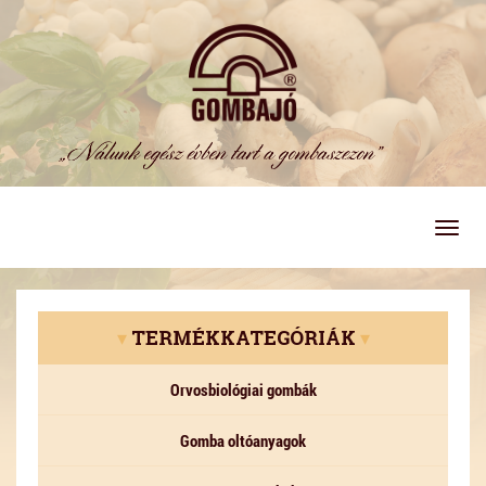
Togg
navig
▾
TERMÉKKATEGÓRIÁK
▾
Orvosbiológiai gombák
Gomba oltóanyagok