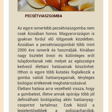
PECSÉTVIASZGOMBA
Az egyre ismertebb pecsétviaszgomba nem
csak Ázsiában honos. Magyarországon is
gyakran fordul elő tölgyesek közelében.
Ázsiában a pecsétviaszgombát több mint
2000 éve ismerik és használják. Kínában
nagy tisztelet övezi és különleges erőt
tulajdonítanak neki melyet az egészségre
kedvező élettani hatásainak köszönhet.
Itthon is egyre több kutatás foglalkozik a
gomba valódi hatóanyagainak, tényleges
biológiai értékeinek meghatározásával.
Élettani hatása arra vezethető vissza, hogy
a gombatest, illetve annak spórája több jól
definiálható biológiailag aktív hatóanyag-
csoportot tartalmaz. Ezek közül a
legjelentősebbek a poliszacharidok,