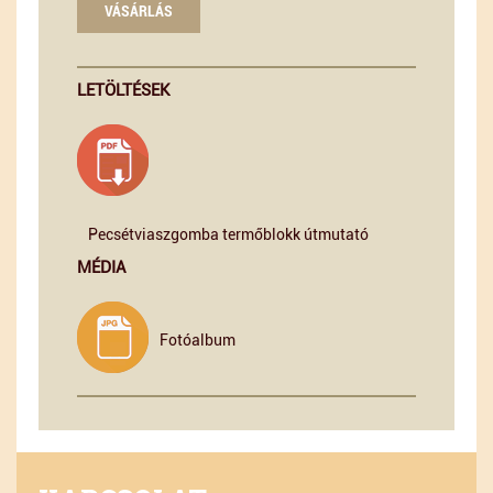
VÁSÁRLÁS
LETÖLTÉSEK
Pecsétviaszgomba termőblokk útmutató
MÉDIA
Fotóalbum