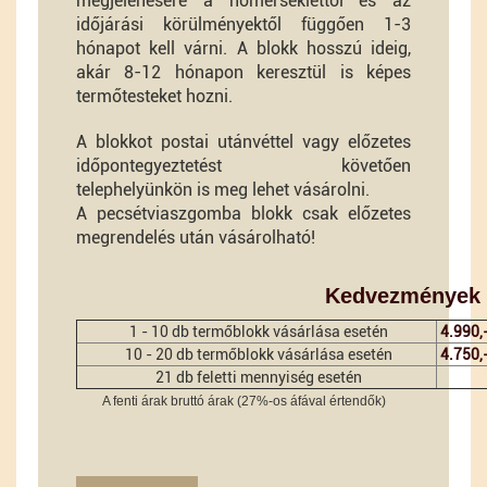
megjelenésére a hőmérséklettől és az
időjárási körülményektől függően 1-3
hónapot kell várni. A blokk hosszú ideig,
akár 8-12 hónapon keresztül is képes
termőtesteket hozni.
A blokkot postai utánvéttel vagy előzetes
időpontegyeztetést követően
telephelyünkön is meg lehet vásárolni.
A pecsétviaszgomba blokk csak előzetes
megrendelés után vásárolható!
Kedvezmények
1 - 10 db termőblokk vásárlása esetén
4.990,
10 - 20 db termőblokk vásárlása esetén
4.750,
21 db feletti mennyiség esetén
A fenti árak bruttó árak (27%-os áfával értendők)