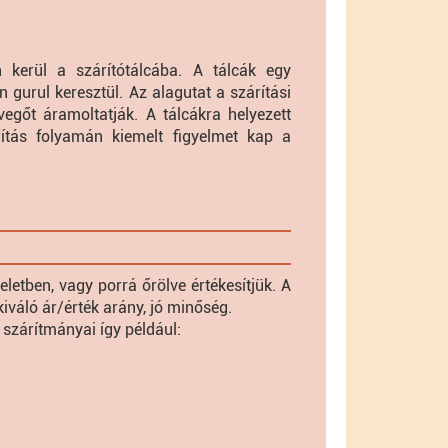
kerül a szárítótálcába. A tálcák egy
 gurul keresztül. Az alagutat a szárítási
vegőt áramoltatják. A tálcákra helyezett
ítás folyamán kiemelt figyelmet kap a
letben, vagy porrá őrölve értékesítjük. A
kiváló ár/érték arány, jó minőség.
zárítmányai így például: