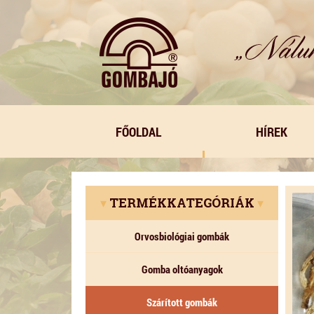
FŐOLDAL
HÍREK
▾
TERMÉKKATEGÓRIÁK
▾
Orvosbiológiai gombák
Gomba oltóanyagok
Szárított gombák