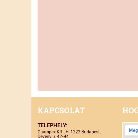
KAPCSOLAT
HOG
TELEPHELY:
Champex Kft., H-1222 Budapest,
Dévény u. 42-44.