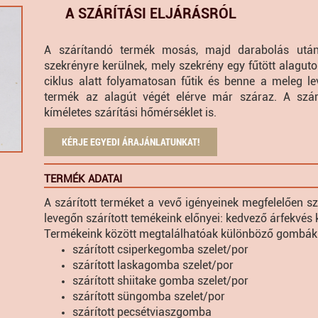
A SZÁRÍTÁSI ELJÁRÁSRÓL
A szárítandó termék mosás, majd darabolás után 
szekrényre kerülnek, mely szekrény egy fűtött alaguton
ciklus alatt folyamatosan fűtik és benne a meleg le
termék az alagút végét elérve már száraz. A szár
kíméletes szárítási hőmérséklet is.
KÉRJE EGYEDI ÁRAJÁNLATUNKAT!
TERMÉK ADATAI
A szárított terméket a vevő igényeinek megfelelően sze
levegőn szárított temékeink előnyei: kedvező árfekvés 
Termékeink között megtalálhatóak különböző gombák s
szárított csiperkegomba szelet/por
szárított laskagomba szelet/por
szárított shiitake gomba szelet/por
szárított süngomba szelet/por
szárított pecsétviaszgomba